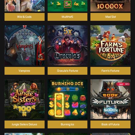
Wild & Gods
MultiHot5
Mad Slot
Vampires
Dracula's Fortune
Farm's Fortune
Jungle Sisters Deluxe
Burning Ice
Book of Futuria