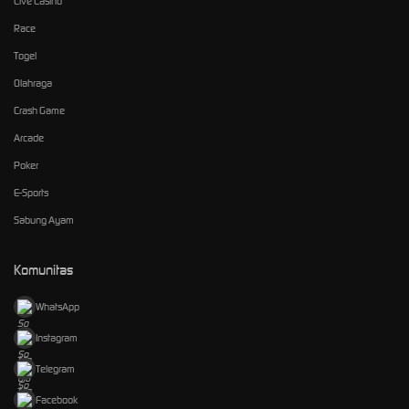
Live Casino
Race
Togel
Olahraga
Crash Game
Arcade
Poker
E-Sports
Sabung Ayam
Komunitas
WhatsApp
Instagram
Telegram
Facebook