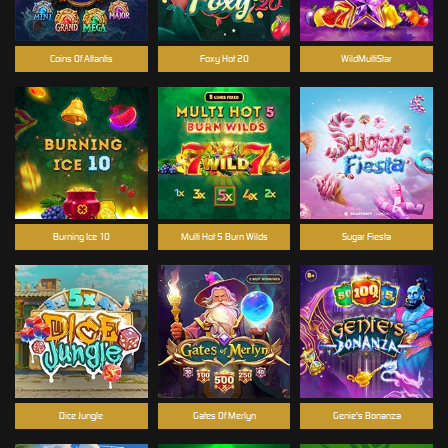
Coins Of Atlantis
Foxy Hot 20
WildMultiStar
Burning Ice 10
Multi Hot 5 Burn Wilds
Sugar Fiesta
Dice Jungle
Gates Of Merlyn
Genie's Bonanza