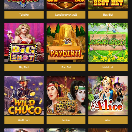
Tally Ho
LongTengHuXiao2
Best Bet
Big Shot
Pay Dirt
Irish Luck
Wild Chuco
NvXia
Alice