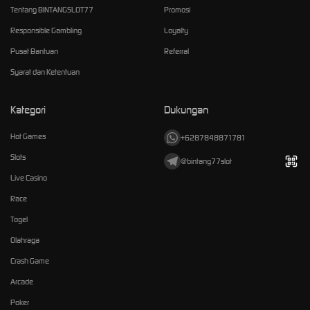
Tentang BINTANGSLOT77
Promosi
Responsible Gambling
Loyalty
Pusat Bantuan
Referral
Syarat dan Ketentuan
Kategori
Dukungan
Hot Games
+6287848871781
Slots
@bintang77slot
Live Casino
Race
Togel
Olahraga
Crash Game
Arcade
Poker