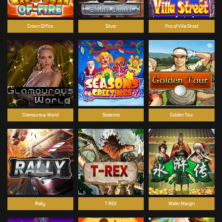
Crown Of Fire
Silver
Fire of Villa Street
Glamourous World
Seasons
Golden Tour
Rally
T-REX
Water Margin