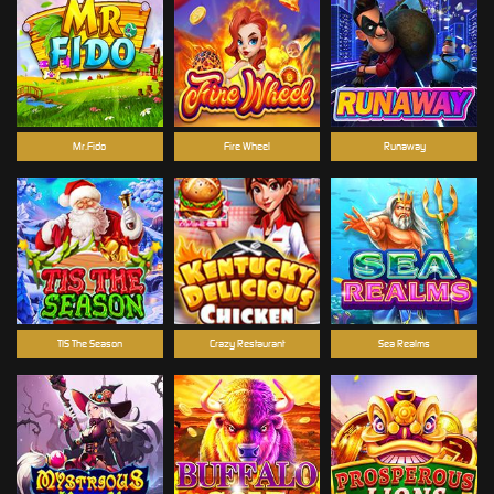
Mr.Fido
Fire Wheel
Runaway
TIS The Season
Crazy Restaurant
Sea Realms