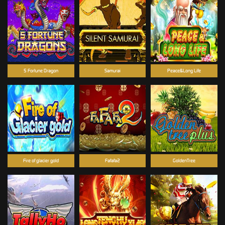
5 Fortune Dragon
Samurai
Peace&Long Life
Fire of glacier gold
Fafafa2
GoldenTree