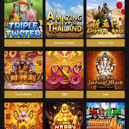
Triple Twister
Amazing Thailand
Emperor Gate
God Of Wealth
888
India