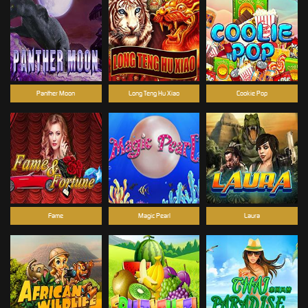
Panther Moon
Long Teng Hu Xiao
Cookie Pop
Fame
Magic Pearl
Laura