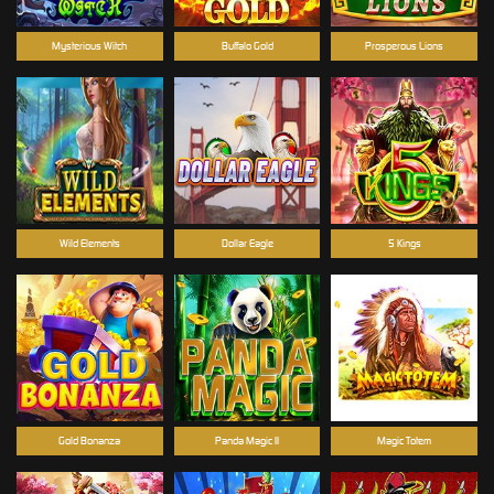
Mysterious Witch
Buffalo Gold
Prosperous Lions
Wild Elements
Dollar Eagle
5 Kings
Gold Bonanza
Panda Magic II
Magic Totem