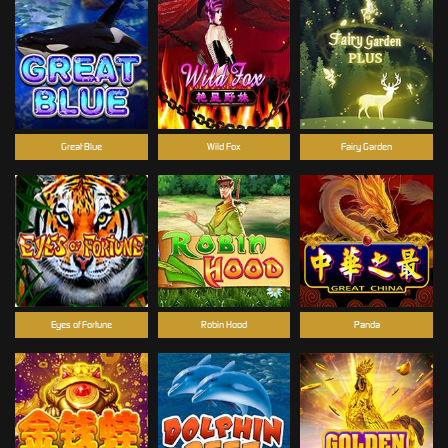
Great Blue
Wild Fox
Fairy Garden
Eyes of Fortune
Robin Hood
Panda