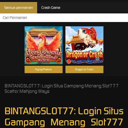
Semua permainan
Crash Game
Flying Phoenix
Dragon or Crash
BINTANGSLOT77: Login Situs Gampang Menang Slot777
Scatter Mahjong Ways
BINTANGSLOT77: Login Situs
Gampang Menang Slot777