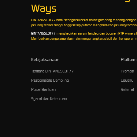
Ways
BINTANGSLOT77 hadir sebagai situs slot online gampang menang dengan 
peluang scatter sangat tinggi setiap putaran menghadirkan peluang kom
BINTANGSLOT77
menghadirkan sistem fairplay dan bocoran RTP winrate 
Memberikan pengalaman bermain menyenangkan, stabil, dan transparan 
Kebijaksanaan
Platform
Tentang BINTANGSLOT77
Promosi
Responsible Gambling
Loyalty
Pusat Bantuan
Referral
Syarat dan Ketentuan