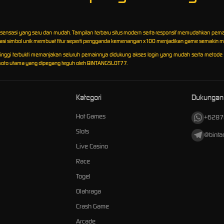
sensasi yang seru dan mudah. Tampilan terbaru situs modern serta responsif memudahkan pem
binasi simbol unik membuat fitur seperti pengganda kemenangan x100 menjadikan game semaki
tinggi terbukti memanjakan seluruh pemainnya didukung akses login yang mudah serta metode 
moto utama yang dipegang teguh oleh BINTANGSLOT77.
Kategori
Dukungan
Hot Games
+6287
Slots
@binta
Live Casino
Race
Togel
Olahraga
Crash Game
Arcade