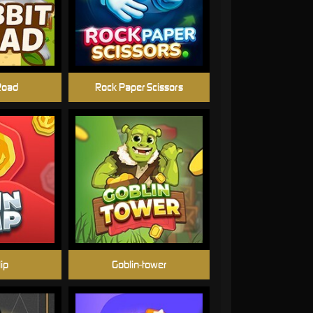
Road
Rock Paper Scissors
ip
Goblin-tower