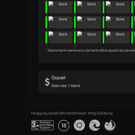
* Selama bank maintenance dan bank offline deposit dan penarik
Deposit
Rata-rata 1 Menit
Tanggung Jawab Bermain
Browser Yang Didukung