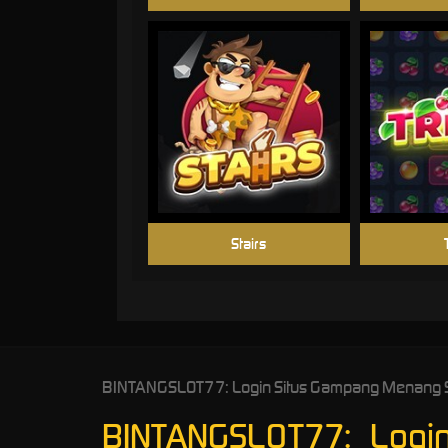
Stairs
BINTANGSLOT77: Login Situs Gampang Menang S
BINTANGSLOT77: Logi