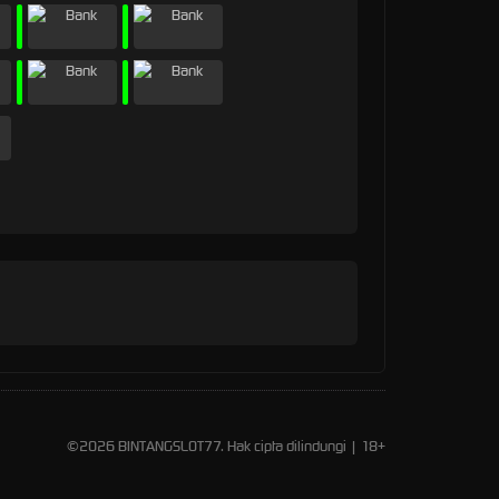
©2026 BINTANGSLOT77. Hak cipta dilindungi | 18+