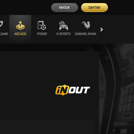
MASUK
DAFTAR
 GAME
ARCADE
POKER
E-SPORTS
SABUNG AYAM
PROMOSI