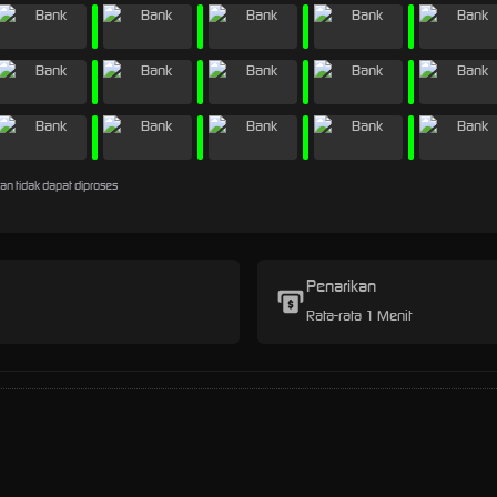
an tidak dapat diproses
Penarikan
Rata-rata 1 Menit