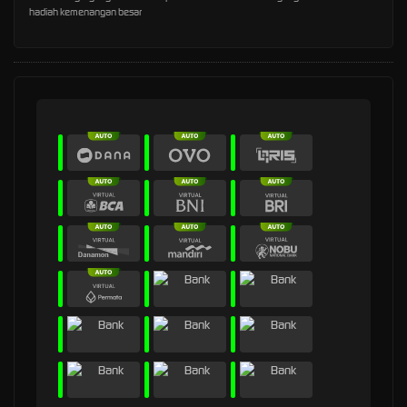
hadiah kemenangan besar