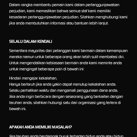
Dalam rangka membantu pemain kami dalam pertanggunjawaban
perjudian, kami memastikan bahwa semua staf kami memiliki
kesadaran pertanggunjawaban perjudian. Silahkan menghubungi kami
jika anda membutuhkan informasi atau bantuan lebih lanjut.
SELALU DALAM KENDALI
Sementara mayoritas dari pelanggan kami bermain dalam kemampuan
mereka namun untuk beberapa orang akan lebih sulit membatasi diri.
Untuk mengendalikan kebiasaan bermain anda kami meminta anda
untuk mengingat beberapa poin di bawah ini:
Hindari mengejar kekalahan.
Hanya bertaruh jika anda yakin dapat menutup kekalahan anda.
Selalu perhatikan waktu dan mengamati penggunaan dana anda.
Jika anda ingin berbicara dengan seseorang yang berkaitan dengan
taruhan anda, silahkan hubungi satu dari organisasi yang tertera di
bawah ini.
APAKAH ANDA MEMILIKI MASALAH?
Jika taruhan anda berdampak buruk terhadap hidup anda atau hidup