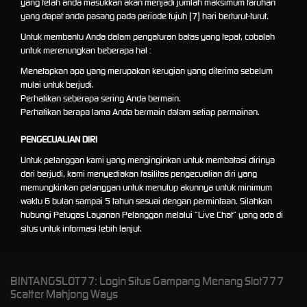
yang telah anda masukkan akan menjadi jumlah maksimum taruhan
yang dapat anda pasang pada periode tujuh (7) hari berturut-turut.
Untuk membantu Anda dalam pengaturan batas yang tepat, cobalah
untuk merenungkan beberapa hal :
Menetapkan apa yang merupakan kerugian yang diterima sebelum
mulai untuk berjudi.
Perhatikan seberapa sering Anda bermain.
Perhatikan berapa lama Anda bermain dalam setiap permainan.
PENGECUALIAN DIRI
Untuk pelanggan kami yang menginginkan untuk membatasi dirinya
dari berjudi, kami menyediakan fasilitas pengecualian diri yang
memungkinkan pelanggan untuk menutup akunnya untuk minimum
waktu 6 bulan sampai 5 tahun sesuai dengan permintaan. Silahkan
hubungi Petugas Layanan Pelanggan melalui “Live Chat” yang ada di
situs untuk informasi lebih lanjut.
BINTANGSLOT77: Login Situs Gampang Menang Slot777
Scatter Mahjong Ways