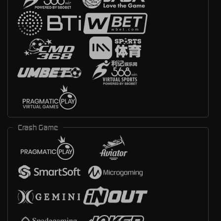
Crash Game