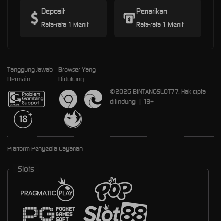
Deposit
Penarikan
Rata-rata 1 Menit
Rata-rata 1 Menit
Tanggung Jawab
Browser Yang
Bermain
Didukung
©2026 BINTANGSLOT77. Hak cipta
dilindungi | 18+
Platform Penyedia Layanan
Slots