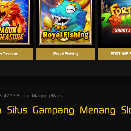
n Treasure
Royal Fishing
FORTUNE 
lot777 Scatter Mahjong Ways
n Situs Gampang Menang Slo