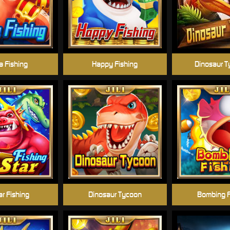
 Fishing
Happy Fishing
Dinosaur T
tar Fishing
Dinosaur Tycoon
Bombing F