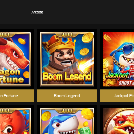
Arcade
n Fortune
Boom Legend
Jackpot Fi