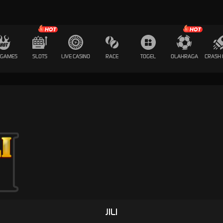
 GAMES
SLOTS
LIVE CASINO
RACE
TOGEL
OLAHRAGA
CRASH
JILI