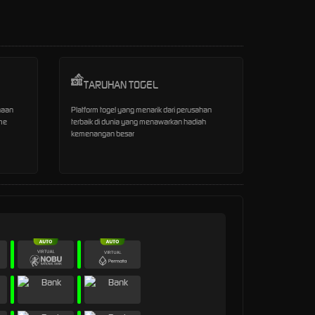
TARUHAN TOGEL
haan
Platform togel yang menarik dari perusahan
ame
terbaik di dunia yang menawarkan hadiah
kemenangan besar