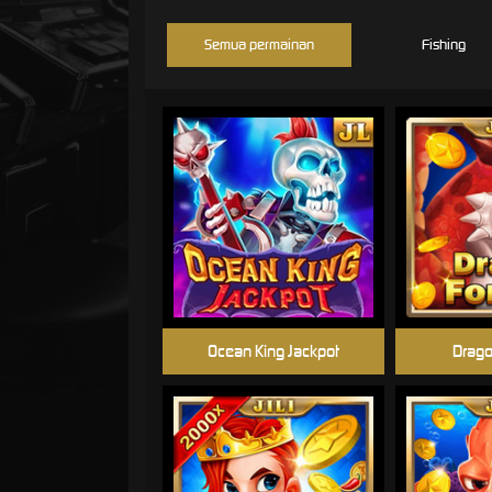
Semua permainan
Fishing
Ocean King Jackpot
Drago