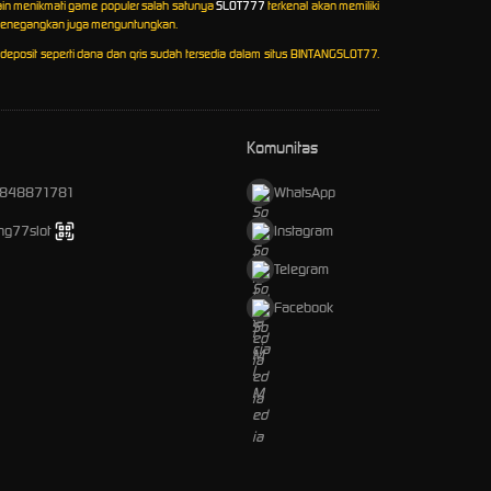
ain menikmati game populer salah satunya
SLOT777
terkenal akan memiliki
n menegangkan juga menguntungkan.
deposit seperti dana dan qris sudah tersedia dalam situs BINTANGSLOT77.
Komunitas
848871781
WhatsApp
ng77slot
Instagram
Telegram
Facebook