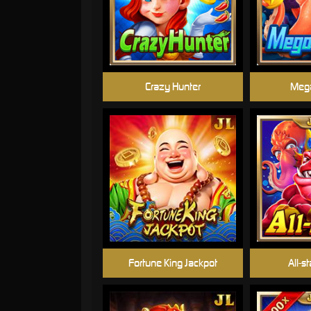
Crazy Hunter
Mega
Fortune King Jackpot
All-s