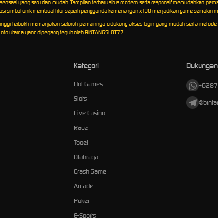
sensasi yang seru dan mudah. Tampilan terbaru situs modern serta responsif memudahkan pem
binasi simbol unik membuat fitur seperti pengganda kemenangan x100 menjadikan game semaki
tinggi terbukti memanjakan seluruh pemainnya didukung akses login yang mudah serta metode 
moto utama yang dipegang teguh oleh BINTANGSLOT77.
Kategori
Dukungan
Hot Games
+6287
Slots
@binta
Live Casino
Race
Togel
Olahraga
Crash Game
Arcade
Poker
E-Sports