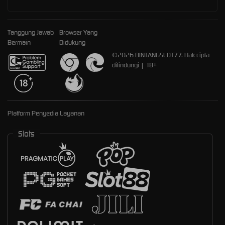
Tanggung Jawab
Browser Yang
Bermain
Didukung
©2026 BINTANGSLOT77. Hak cipta
dilindungi | 18+
Platform Penyedia Layanan
Slots