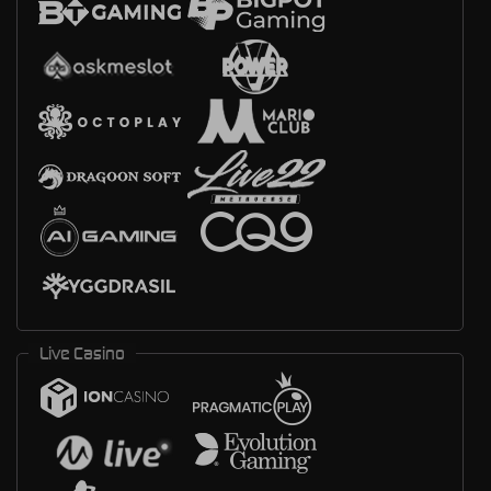
Live Casino