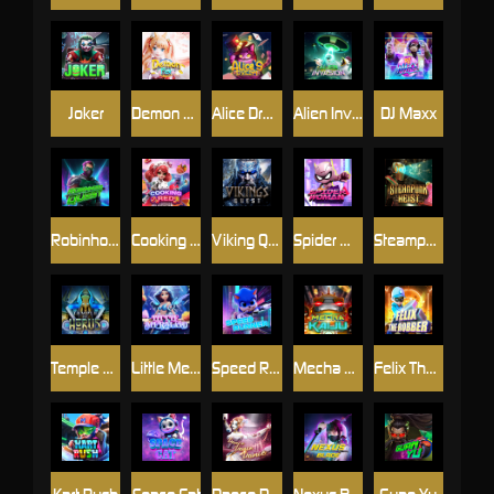
Joker
Demon Fox
Alice Dream
Alien Invasion
DJ Maxx
Robinhood Quest
Cooking Red
Viking Quest
Spider Woman
Steampunk Heist
Temple of Horus
Little Mermaid
Speed Runner
Mecha Kaiju
Felix The Robber