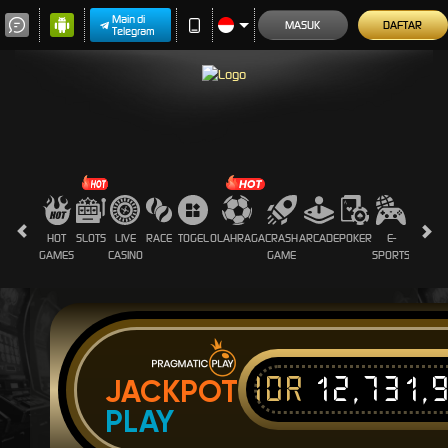
Main di
MASUK
DAFTAR
Telegram
HOT
SLOTS
LIVE
RACE
TOGEL
OLAHRAGA
CRASH
ARCADE
POKER
E-
SABUN
GAMES
CASINO
GAME
SPORTS
AYAM
IDR
12,731,
JACKPOT
PLAY