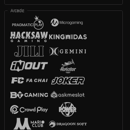
Arcade