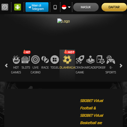
Main di
MASUK
DAFTAR
Telegram
HOT
SLOTS
LIVE
RACE
TOGEL
OLAHRAGA
CRASH
ARCADE
POKER
E-
SABUN
GAMES
CASINO
GAME
SPORTS
AYAM
SBOBET Virtual
Football &
SBOBET Virtual
Basketball are