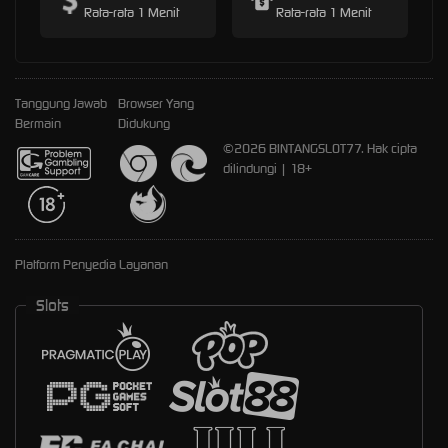
Rata-rata 1 Menit
Rata-rata 1 Menit
Tanggung Jawab
Browser Yang
Bermain
Didukung
©2026 BINTANGSLOT77. Hak cipta
dilindungi | 18+
Platform Penyedia Layanan
Slots