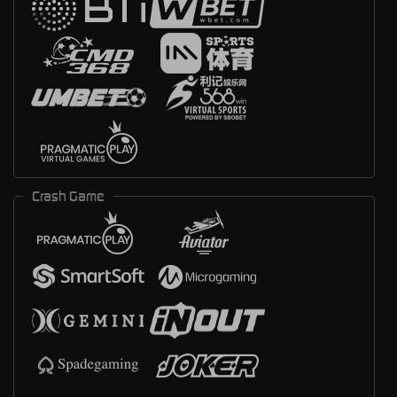
Crash Game