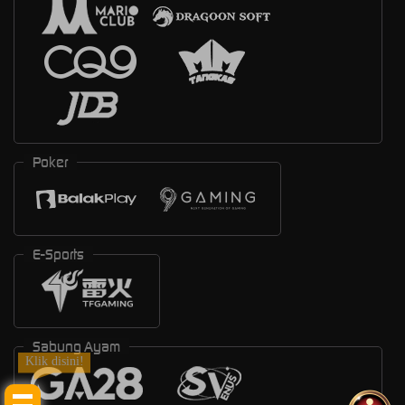
Poker
E-Sports
Sabung Ayam
Klik disini!