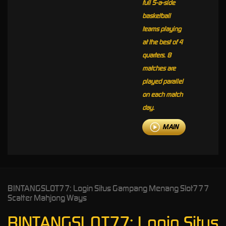
full 5-a-side
basketball
teams playing
at the best of 4
quarters. 8
matches are
played parallel
on each match
day.
MAIN
BINTANGSLOT77: Login Situs Gampang Menang Slot777
Scatter Mahjong Ways
BINTANGSLOT77: Login Situs