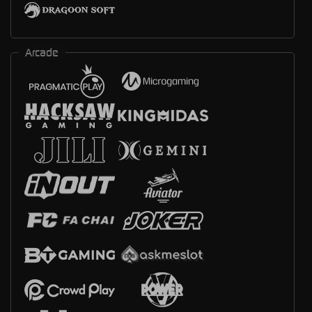
Arcade