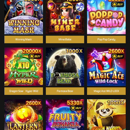
Winning Mask
MinerBabe
Pop Pop Candy
Dragon Soar - Hyper Wild
Formosa Bear
Magic Ace WILD LOCK