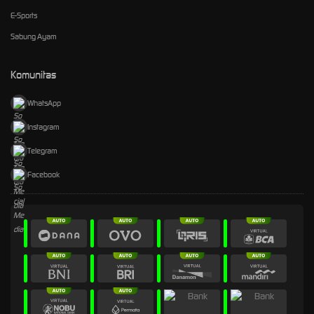
E-Sports
Sabung Ayam
Komunitas
WhatsApp
Instagram
Telegram
Facebook