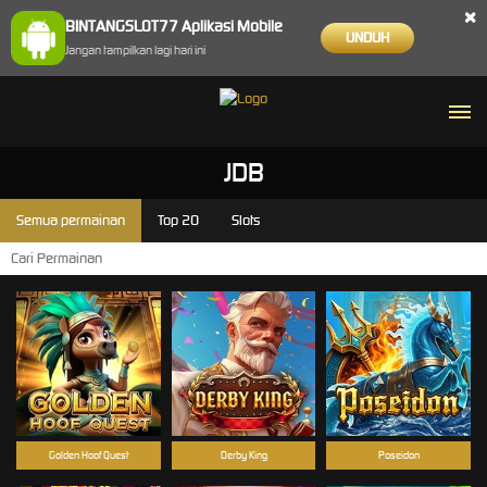
×
BINTANGSLOT77 Aplikasi Mobile
UNDUH
Jangan tampilkan lagi hari ini
JDB
Semua permainan
Top 20
Slots
Golden Hoof Quest
Derby King
Poseidon