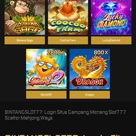
Banana Saga
CooCoo Farm
LuckyDiamond
Spindrift2
Dragon
BINTANGSLOT77: Login Situs Gampang Menang Slot777
Scatter Mahjong Ways